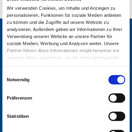
Mehr erfahren
Wir verwenden Cookies, um Inhalte und Anzeigen zu
personalisieren, Funktionen für soziale Medien anbieten
zu können und die Zugriffe auf unsere Website zu
analysieren. Außerdem geben wir Informationen zu Ihrer
Verwendung unserer Website an unsere Partner für
soziale Medien, Werbung und Analysen weiter. Unsere
Partner führen diese Informationen möglicherweise mit
weiteren Daten zusammen, die Sie ihnen bereitgestellt
Wichtige Themen
haben oder die sie im Rahmen Ihrer Nutzung der Dienste
Mitglieder
gesammelt haben. Sie geben Einwilligung zu unseren
Einwilligungsauswahl
Cookies, wenn Sie unsere Webseite weiterhin nutzen.
Notwendig
Arbeitssicherheit & Gesundheitsschutz
Präferenzen
Service
Statistiken
Kontakt