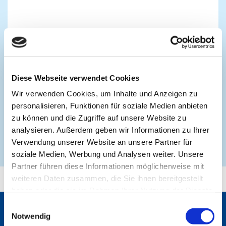
Diese Webseite verwendet Cookies
Wir verwenden Cookies, um Inhalte und Anzeigen zu
personalisieren, Funktionen für soziale Medien anbieten
zu können und die Zugriffe auf unsere Website zu
der DGUV und der
Weitere Infos
analysieren. Außerdem geben wir Informationen zu Ihrer
Verwendung unserer Website an unsere Partner für
Landesverbände zum Durchgangsarztverfahren
soziale Medien, Werbung und Analysen weiter. Unsere
Partner führen diese Informationen möglicherweise mit
weiteren Daten zusammen, die Sie ihnen bereitgestellt
haben oder die sie im Rahmen Ihrer Nutzung der Dienste
gesammelt haben. Sie geben Einwilligung zu unseren
Einwilligungsauswahl
Cookies, wenn Sie unsere Webseite weiterhin nutzen.
Notwendig